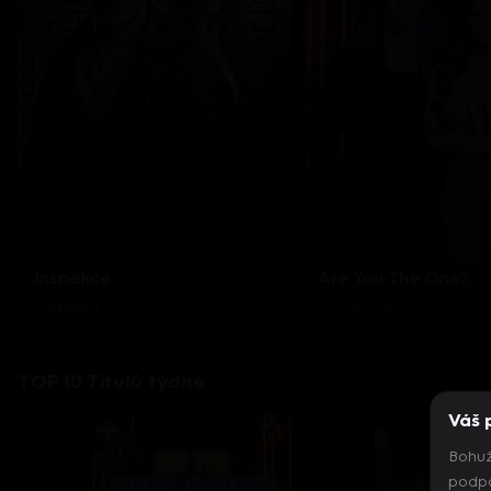
Inspekce
Are You The One?
8 epizod
32 epizod
TOP 10 Titulů týdne
Váš 
Bohuž
podpo