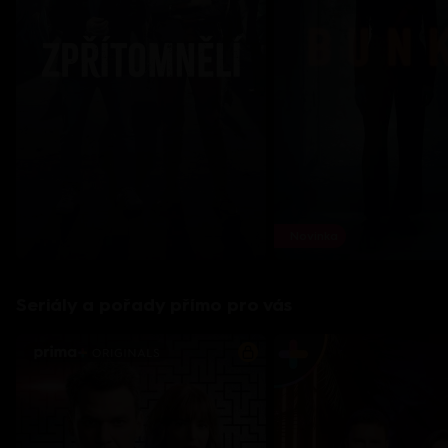
Novinka
Seriály a pořady přímo pro vás