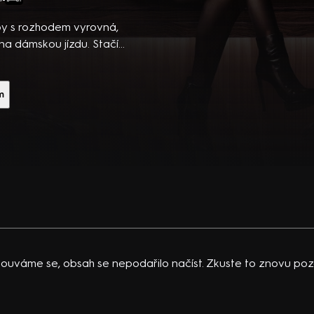
 na
 dětství
by s rozhodem vyrovná,
a však
 na dámskou jízdu. Stačí
dozví o
omantický film (2023).
…
ková, G. Pullar, Ch.
vá, H.
m
ouváme se, obsah se nepodařilo načíst. Zkuste to znovu pozd