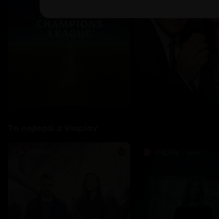
To nejlepší z Viaplay