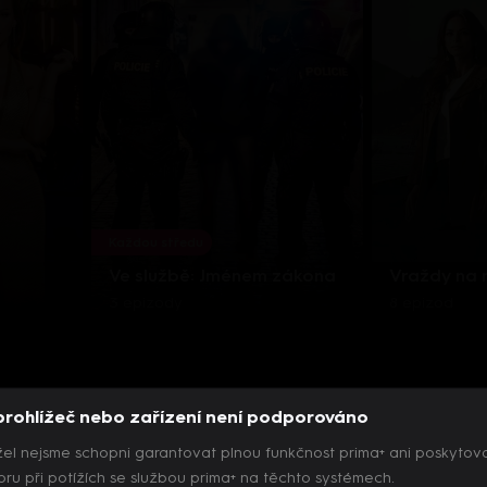
Každou středu
Ve službě: Jménem zákona
Vraždy na
3 epizody
8 epizod
prohlížeč nebo zařízení není podporováno
el nejsme schopni garantovat plnou funkčnost prima+ ani poskytov
ru při potížích se službou prima+ na těchto systémech.