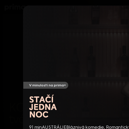
prima+
Seriály
Filmy
Děti
Zprávy
N
V minulosti na prima+
Stačí jedna noc
91 min
AUSTRÁLIE
Bláznivá komedie
,
Romantick