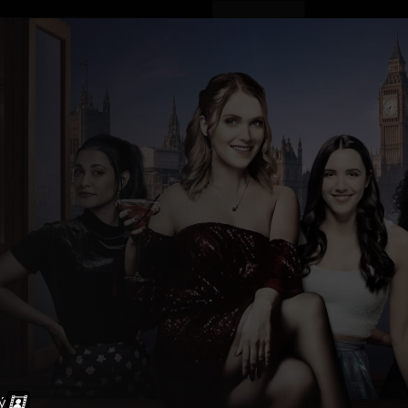
ovinky
Živě
TV program
Operátoři
ý