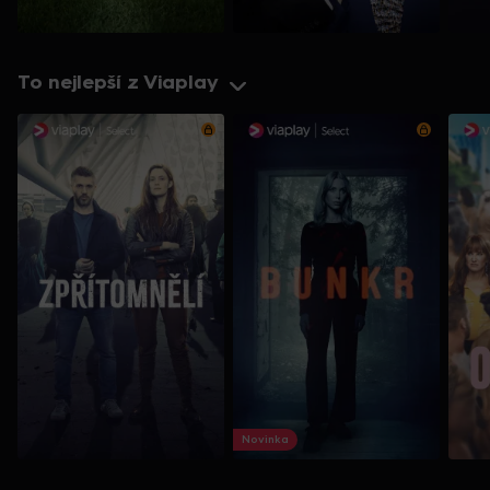
To nejlepší z Viaplay
Novinka