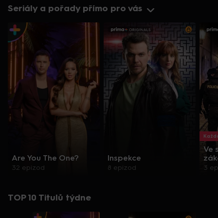
Seriály a pořady přímo pro vás
Každo
Ve 
Are You The One?
Inspekce
zák
32 epizod
8 epizod
3 e
TOP 10 Titulů týdne