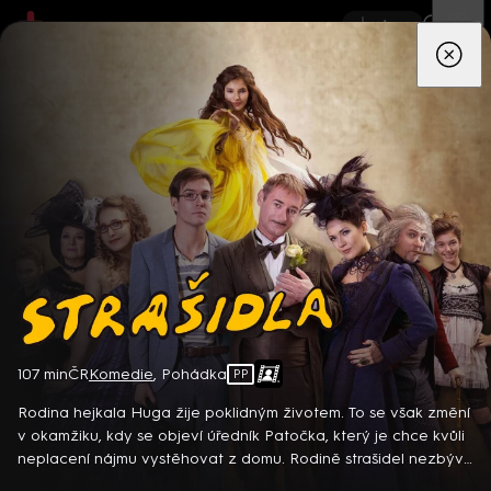
App
Seriály
Filmy
Děti
Zprávy
Novinky
Živě
TV pro
prima+
Strašidla
107 min
ČR
Komedie
,
Pohádka
PP
Detektiv Karl Alberg přijíždí do přímořského městečka Gibsons,
aby zde převzal vedení místní policie a začal nový život po
Rodina hejkala Huga žije poklidným životem. To se však změní
bolestivém rozvodu. Společně se svým týmem odhaluje temná
v okamžiku, kdy se objeví úředník Patočka, který je chce kvůli
tajemství, která narušují poklidnou atmosféru komunity a
neplacení nájmu vystěhovat z domu. Rodině strašidel nezbývá
8 epizod
současně se snaží zvládnout komplikovaný vztah s dospívající
než se zapojit do běžného života… Česká pohádková