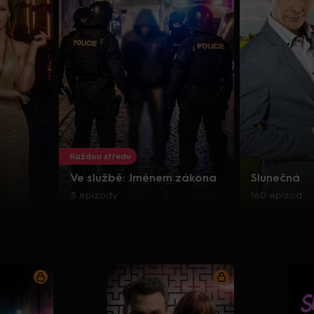
Každou středu
Ve službě: Jménem zákona
Slunečná
3 epizody
160 epizod