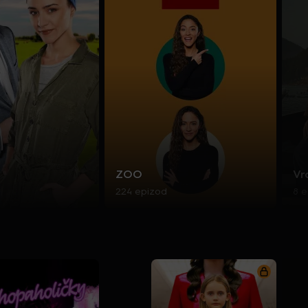
ZOO
Vr
224 epizod
8 