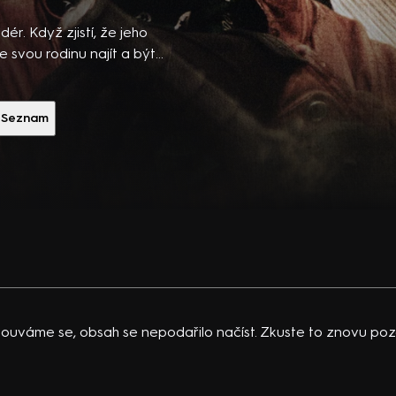
ibsons,
 po
ér. Když zjistí, že jeho
 temná
 svou rodinu najít a být
více peněz, opustí
vající
at banky. Co ale vypadá
 K.
ie, především
Seznam
acklinová
ého šéfa místního
erém neexistují žádná
ouváme se, obsah se nepodařilo načíst. Zkuste to znovu pozd