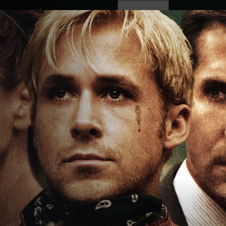
ovinky
Živě
TV program
Operátoři