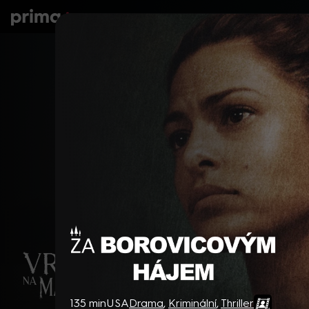
prima+
Seriály
Filmy
Děti
Zprávy
N
Za borovicovým hájem
135 min
USA
Drama
,
Kriminální
,
Thriller