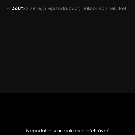
360°
22. série, 3. epizoda: 360°, Dalibor Balšínek, Petr Hartman, Alexandr Vondra, Mikuláš Peksa, Petr Drulák - 3.1. v 21:51
Nepodařilo se inicializovat přehrávač