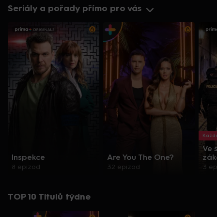
Seriály a pořady přímo pro vás
Každo
Ve 
Inspekce
Are You The One?
zák
8 epizod
32 epizod
3 e
TOP 10 Titulů týdne