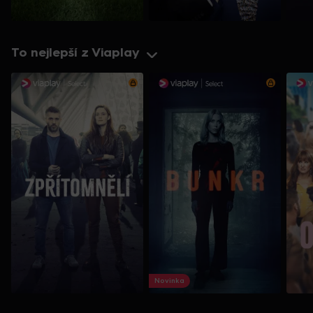
To nejlepší z Viaplay
Novinka