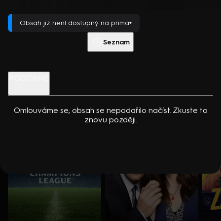
dcerou… Americko-kanadský kriminální seriál (2024). Hrají K.
(2025)
Přehrát s PREMIUM
Kreuková, R. Sutherland, A. Douglas, M. Loweová, S.
Obsah již není dostupný na prima+
Spracklinová a další
Více info
Přehrát ukázku
Seznam
Nenechte si ujít
PODOBNÉ
Omlouváme se, obsah se nepodařilo načíst. Zkuste to
znovu později.