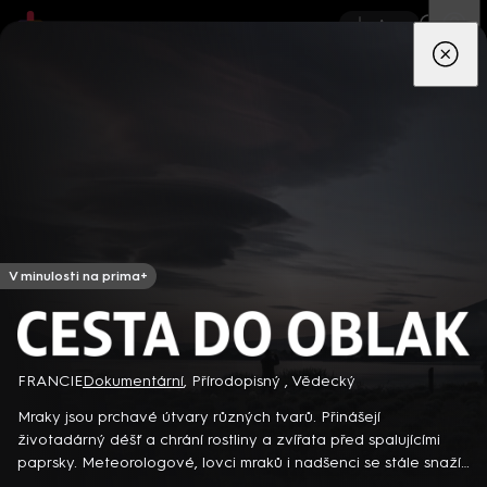
App
Seriály
Filmy
Děti
Zprávy
Novinky
Živě
TV pro
prima+
V minulosti na prima+
Cesta do oblak
Detektiv Karl Alberg přijíždí do přímořského městečka Gibsons,
FRANCIE
Dokumentární
,
Přírodopisný
,
Vědecký
aby zde převzal vedení místní policie a začal nový život po
Mraky jsou prchavé útvary různých tvarů. Přinášejí
bolestivém rozvodu. Společně se svým týmem odhaluje temná
životadárný déšť a chrání rostliny a zvířata před spalujícími
tajemství, která narušují poklidnou atmosféru komunity a
8 epizod
paprsky. Meteorologové, lovci mraků i nadšenci se stále snaží
současně se snaží zvládnout komplikovaný vztah s dospívající
rozluštit jejich tajemství… Francouzský dokumentární seriál