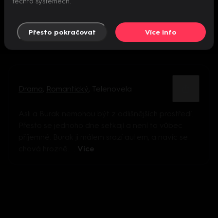
těchto systémech.
Přesto pokračovat
Více info
Drama
,
Romantický
,
Telenovela
Asli a Burak nemohou být z odlišnějších prostředí.
Přesto se jednoho dne setkají a není to vůbec
příjemné. Burak ji málem srazí autem, a navíc se
chová hrozně. ...
Více