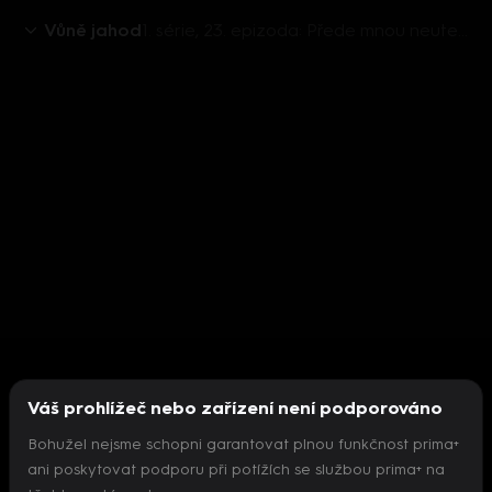
Vůně jahod
1. série, 23. epizoda: Přede mnou neutečeš
Váš prohlížeč nebo zařízení není podporováno
Bohužel nejsme schopni garantovat plnou funkčnost prima+
ani poskytovat podporu při potížích se službou prima+ na
Nepodařilo se inicializovat přehrávač