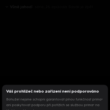
Vůně jahod
1. série, 26. epizoda: Basak je zpět
Váš prohlížeč nebo zařízení není podporováno
Bohužel nejsme schopni garantovat plnou funkčnost prima+
ani poskytovat podporu při potížích se službou prima+ na
Nepodařilo se inicializovat přehrávač