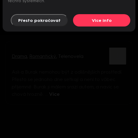
těchto systémech.
Přesto pokračovat
Více info
Drama
,
Romantický
,
Telenovela
Asli a Burak nemohou být z odlišnějších prostředí.
Přesto se jednoho dne setkají a není to vůbec
příjemné. Burak ji málem srazí autem, a navíc se
chová hrozně. ...
Více