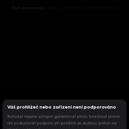
Dvě princezny
1. série, 1. epizoda: Dvě princezny S1 (1)
Váš prohlížeč nebo zařízení není podporováno
Bohužel nejsme schopni garantovat plnou funkčnost prima+
ani poskytovat podporu při potížích se službou prima+ na
Nepodařilo se inicializovat přehrávač