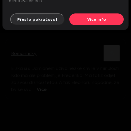
těchto systémech.
Přesto pokračovat
Více info
Romantický
Eliška si s Damiánem užívá hezké chvíle v minulosti.
Kdo má ale problém, je Frederika. Má totiž odjet
za svou drsnou tetou. A tak Eleonoru napadne, že
by se svo ...
Více