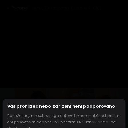
Escape
1. série, 20. epizoda: Escape S1 (20)
Aktuálně je přehráváno příliš mnoho videí současně.
Pokud chcete pokračovat v přehrávání na tomto
zařízení, ukončete přehrávání na jiných zařízeních.
Váš prohlížeč nebo zařízení není podporováno
Více o limitu změn zařízení
Bohužel nejsme schopni garantovat plnou funkčnost prima+
ani poskytovat podporu při potížích se službou prima+ na