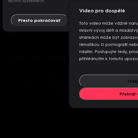
těchto systémech.
Video pro dospělé
Přesto pokračovat
Více info
Toto video může vážně naru
mravní vývoj dětí a mladistv
stránkách může být zobrazo
tématikou či pornografií n
násilím. Postupujte tedy, pro
Drama
,
Reality
,
Zábavný
přihlédnutím k tomuto upozo
Drogy jsou problémem i nadále. Vzhledem k tomu,
že se jich Dave nemůže zbavit, dealer je zavřený,
Odej
dostanou oba padáka i z bydlení, ve kterém
drogy nesmí být – c ...
Více
Přehrát 