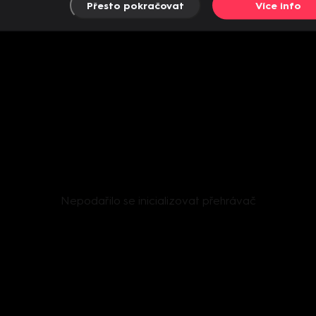
Přesto pokračovat
Více info
Nepodařilo se inicializovat přehrávač