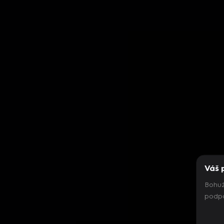
Váš 
Bohuž
podpo