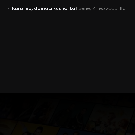
Karolína, domácí kuchařka
1. série, 21. epizoda: Babí léto