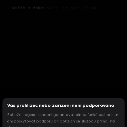
Ve hře je láska
1. série, 1. epizoda: Zázrak
Váš prohlížeč nebo zařízení není podporováno
Bohužel nejsme schopni garantovat plnou funkčnost prima+
ani poskytovat podporu při potížích se službou prima+ na
Nepodařilo se inicializovat přehrávač