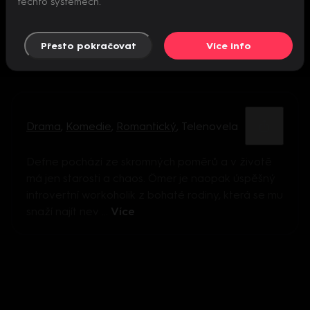
těchto systémech.
Přesto pokračovat
Více info
Drama
,
Komedie
,
Romantický
,
Telenovela
Defne pochází ze skromných poměrů a v životě
má jen starosti a chaos. Ömer je naopak úspěšný
introvertní workoholik z bohaté rodiny, která se mu
snaží najít nev ...
Více