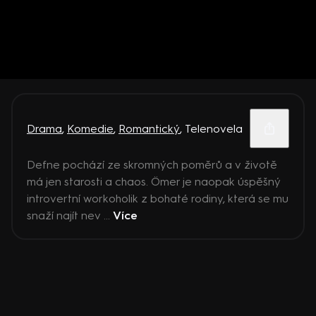
Drama
,
Komedie
,
Romantický
,
Telenovela
Defne pochází ze skromných poměrů a v životě
má jen starosti a chaos. Ömer je naopak úspěšný
introvertní workoholik z bohaté rodiny, která se mu
snaží najít nev ...
Více