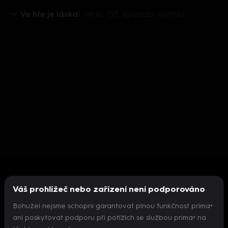
Ve hře je láska
1. série, 155. epizoda: Konflikt
Váš prohlížeč nebo zařízení není podporováno
Bohužel nejsme schopni garantovat plnou funkčnost prima+
ani poskytovat podporu při potížích se službou prima+ na
Nepodařilo se inicializovat přehrávač