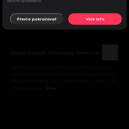
těchto systémech.
Přesto pokračovat
Více info
Drama
,
Komedie
,
Romantický
,
Telenovela
Defne pochází ze skromných poměrů a v životě
má jen starosti a chaos. Ömer je naopak úspěšný
introvertní workoholik z bohaté rodiny, která se mu
snaží najít nev ...
Více