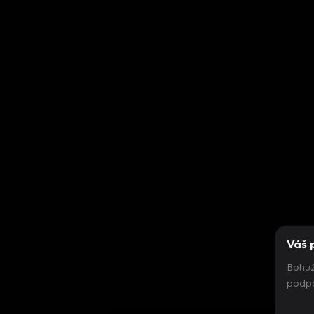
Váš 
Bohuž
podpo