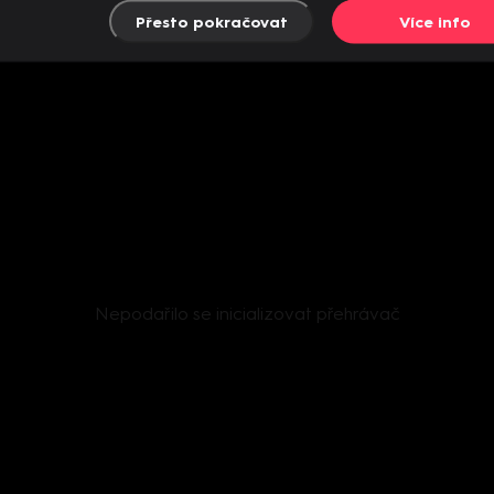
Přesto pokračovat
Více info
Nepodařilo se inicializovat přehrávač