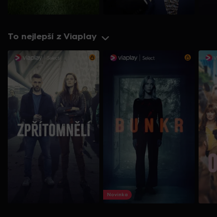
To nejlepší z Viaplay
Novinka