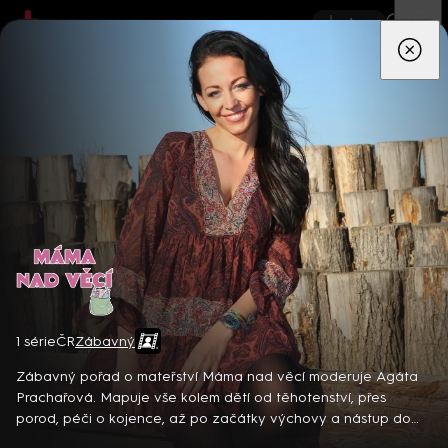
App
Seriály
Filmy
Děti
Zprávy
Novinky
Živě
TV pro
prima+
Máma nad věcí
1 série
ČR
Zábavný
Detektiv Karl Alberg přijíždí do přímořského městečka Gibsons,
aby zde převzal vedení místní policie a začal nový život po
Zábavný pořad o mateřství Máma nad věcí moderuje Agáta
bolestivém rozvodu. Společně se svým týmem odhaluje temná
Prachařová. Mapuje vše kolem dětí od těhotenství, přes
tajemství, která narušují poklidnou atmosféru komunity a
porod, péči o kojence, až po začátky výchovy a nástup do
8 epizod
současně se snaží zvládnout komplikovaný vztah s dospívající
školy.