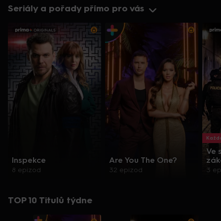
Seriály a pořady přímo pro vás
Každo
Ve 
Inspekce
Are You The One?
zák
8 epizod
32 epizod
3 e
TOP 10 Titulů týdne