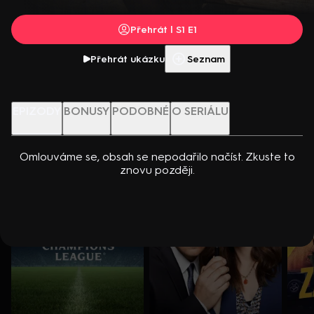
dcerou… Americko-kanadský kriminální seriál (2024). Hrají K.
Přehrát s PREMIUM
Kreuková, R. Sutherland, A. Douglas, M. Loweová, S.
Přehrát | S1 E1
Spracklinová a další
Více info
Přehrát ukázku
Přehrát ukázku
Seznam
Nenechte si ujít
EPIZODY
BONUSY
PODOBNÉ
O SERIÁLU
Omlouváme se, obsah se nepodařilo načíst. Zkuste to
znovu později.