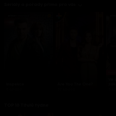
Seriály a pořady přímo pro vás
Každo
Ve 
Inspekce
Are You The One?
zák
8 epizod
32 epizod
3 e
TOP 10 Titulů týdne