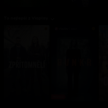
To nejlepší z Viaplay
Novinka