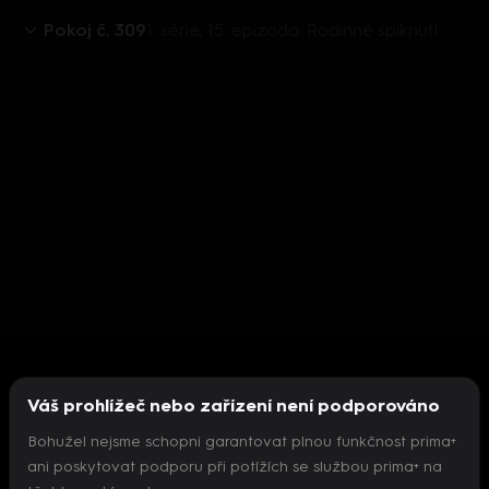
Pokoj č. 309
1. série, 15. epizoda: Rodinné spiknutí
Váš prohlížeč nebo zařízení není podporováno
Bohužel nejsme schopni garantovat plnou funkčnost prima+
ani poskytovat podporu při potížích se službou prima+ na
Nepodařilo se inicializovat přehrávač