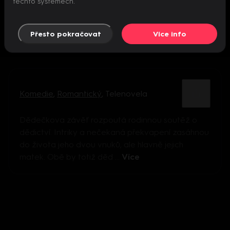
těchto systémech.
Přesto pokračovat
Více info
Komedie
,
Romantický
,
Telenovela
Dědečkova závěť rozpoutá rodinnou soutěž o
dědictví. Intriky a nečekaná překvapení zasáhnou
do života jeho dvou vnuků, ale hlavně jejich
matek. Obě by totiž děd ...
Více