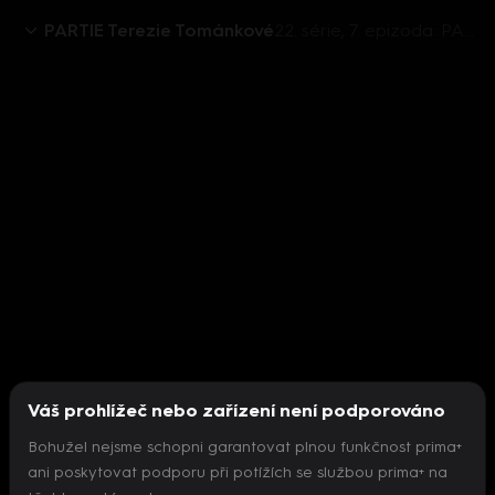
PARTIE Terezie Tománkové
22. série, 7. epizoda: PARTIE TEREZIE TOMÁNKOVÉ, Miloš Vystrčil, Tomio Okamura - 20.2. v 11:00
Váš prohlížeč nebo zařízení není podporováno
Bohužel nejsme schopni garantovat plnou funkčnost prima+
ani poskytovat podporu při potížích se službou prima+ na
Nepodařilo se inicializovat přehrávač