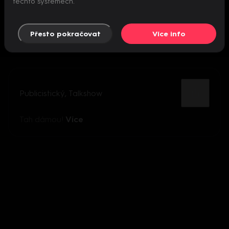
těchto systémech.
Přesto pokračovat
Více info
Publicistický
,
Talkshow
Tah dámou!
Více