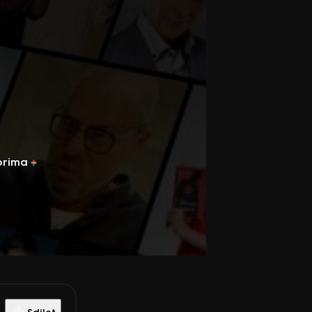
prima