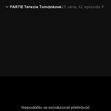
PARTIE Terezie Tománkové
23. série, 42. epizoda: PARTIE TEREZIE TOMÁNKOVÉ, Jiří Pospíši, Michaela Šebelová, Jaroslav Bžoch, Radek Koten - 22.10. v 11:50
Nepodařilo se inicializovat přehrávač