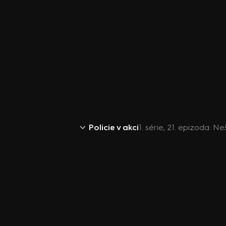
Policie v akci
1. série, 21. epizoda: N