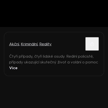
Akční
,
Kriminální
,
Reality
Čtyři případy, čtyři lidské osudy. Reální policisté,
případy ukazující skutečný život a volání o pomoc
Více