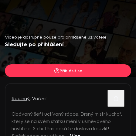
Video je dostupné pouze pro přihlášené uživatele.
Sledujte po přihlášení
Přihlásit se
Rodinný
,
Vaření
Obávaný šéf i uctívaný rádce. Drsný mistr kuchař,
který se na svém statku mění v usměvavého
hostitele. S chutěmi dokáže doslova kouzlit!
S přehledem nasytí hlad ...
Více