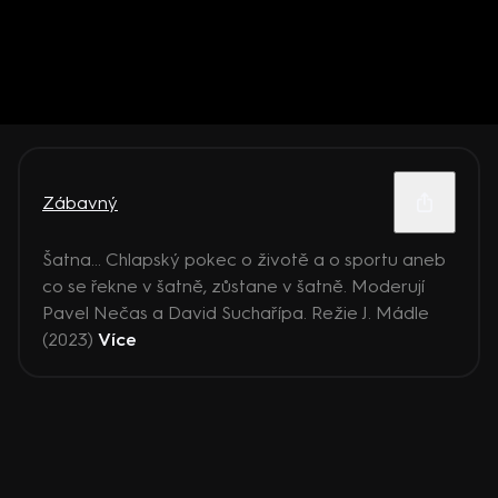
Zábavný
Šatna... Chlapský pokec o životě a o sportu aneb
co se řekne v šatně, zůstane v šatně. Moderují
Pavel Nečas a David Suchařípa. Režie J. Mádle
(2023)
Více