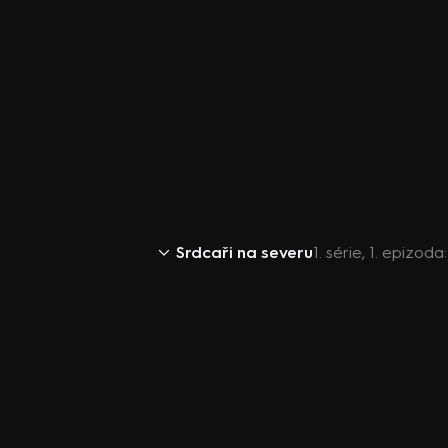
Srdcaři na severu
1. série, 1. epizod