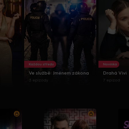
Každou středu
Novinka
Ve službě: Jménem zákona
Drahá Vivi
3 epizody
7 epizod