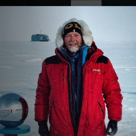
ovinky
Živě
TV program
Operátoři
Horkým