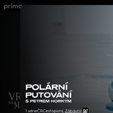
prima+
Seriály
Filmy
Děti
Zprávy
N
Polární putování s Petrem 
1 série
ČR
Cestopisný
,
Zábavný