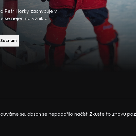
ibsons,
 po
a Petr Horký zachycuje v
 temná
te se nejen na vznik a
olární příběhy minulosti,
vající
 i rivality. Český
 K.
Seznam
acklinová
ouváme se, obsah se nepodařilo načíst. Zkuste to znovu pozd