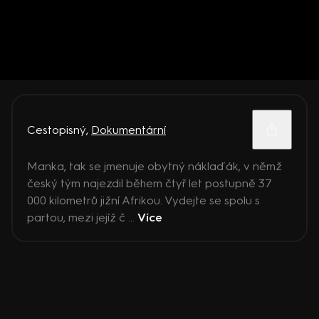
Cestopisný
,
Dokumentární
Manka, tak se jmenuje obytný náklaďák, v němž
český tým najezdil během čtyř let postupně 37
000 kilometrů jižní Afrikou. Vydejte se spolu s
partou, mezi jejíž č ...
Více