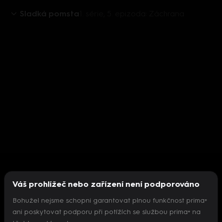
Sladká pomsta
1. série, 5. epizoda: Záchrana
Váš prohlížeč nebo zařízení není podporováno
Bohužel nejsme schopni garantovat plnou funkčnost prima+
ani poskytovat podporu při potížích se službou prima+ na
Nepodařilo se inicializovat přehrávač