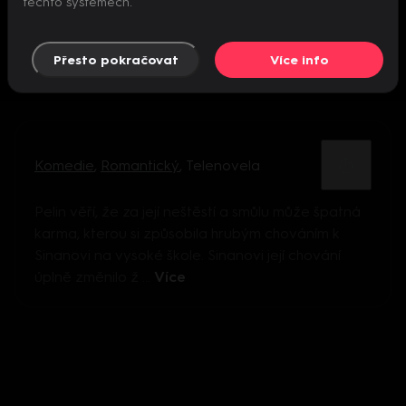
těchto systémech.
Přesto pokračovat
Více info
Komedie
,
Romantický
,
Telenovela
Pelin věří, že za její neštěstí a smůlu může špatná
karma, kterou si způsobila hrubým chováním k
Sinanovi na vysoké škole. Sinanovi její chování
úplně změnilo ž ...
Více