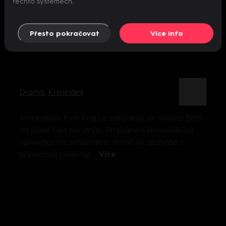
těchto systémech.
Přesto pokračovat
Více info
Drama
,
Kriminální
Kriminalista Petr Kraj se zabydluje ve vesnici Břeh
na staré faře po strýci. Při shánění řemeslníků a
opravách na zchátralém domě se dozvídá o
případech podivný ...
Více