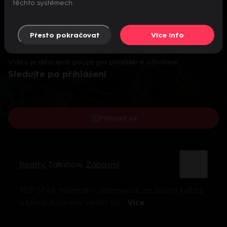
těchto systémech.
Přesto pokračovat
Více info
Video je dostupné pouze pro přihlášené uživatele.
Sledujte po přihlášení
Přihlásit se
Reality
,
Talkshow
,
Zábavný
TOP STAR magazín - zajímavosti ze života hvězd,
o kterých chcete vědět víc...
Více