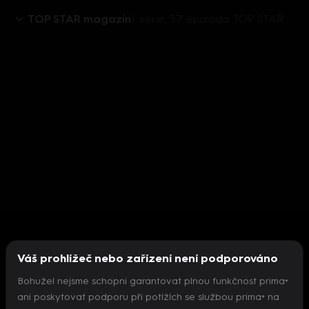
TOP STAR magazín
1. série, 37. epizoda: TOP STAR magazín 2015 (37)
Váš prohlížeč nebo zařízení není podporováno
Bohužel nejsme schopni garantovat plnou funkčnost prima+
ani poskytovat podporu při potížích se službou prima+ na