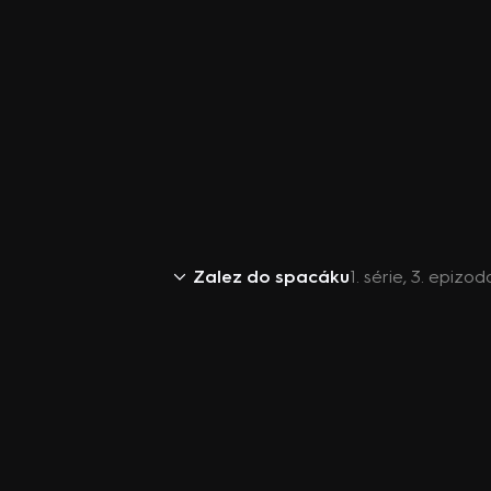
Zalez do spacáku
1. série, 3. epizo