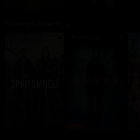
To nejlepší z Viaplay
Novinka