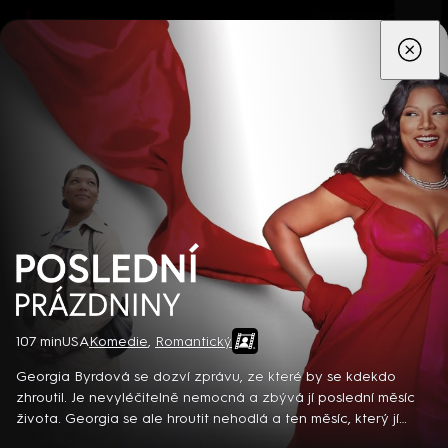
App
Seriály
Filmy
Děti
Zprávy
Novinky
Živě
TV pro
prima+
Poslední prázdniny
107 min
USA
Komedie
,
Romantický
Detektiv Karl Alberg přijíždí do přímořského městečka Gibsons,
aby zde převzal vedení místní policie a začal nový život po
Georgia Byrdová se dozví zprávu, ze které by se kdekdo
bolestivém rozvodu. Společně se svým týmem odhaluje temná
zhroutil. Je nevyléčitelně nemocná a zbývá jí poslední měsíc
tajemství, která narušují poklidnou atmosféru komunity a
života. Georgia se ale hroutit nehodlá a ten měsíc, který jí
8 epizod
současně se snaží zvládnout komplikovaný vztah s dospívající
zbývá, si hodlá maximálně užít. Odjede poprvé v životě na