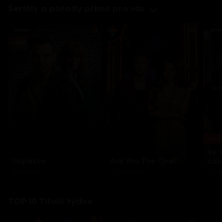
Seriály a pořady přímo pro vás
Každo
Ve 
Inspekce
Are You The One?
zák
8 epizod
32 epizod
3 e
TOP 10 Titulů týdne