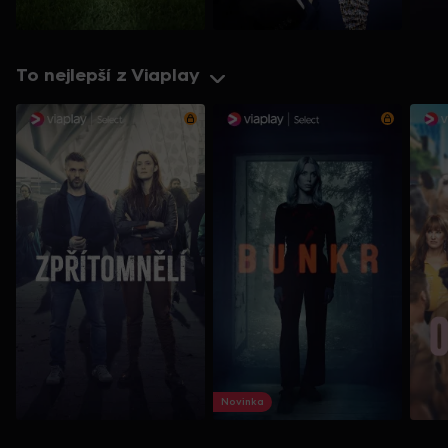
To nejlepší z Viaplay
Novinka