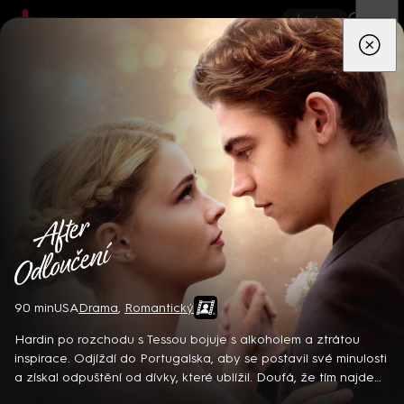
App
Seriály
Filmy
Děti
Zprávy
Novinky
Živě
TV pro
prima+
After: Odloučení
90 min
USA
Drama
,
Romantický
Detektiv Karl Alberg přijíždí do přímořského městečka Gibsons,
aby zde převzal vedení místní policie a začal nový život po
Hardin po rozchodu s Tessou bojuje s alkoholem a ztrátou
bolestivém rozvodu. Společně se svým týmem odhaluje temná
inspirace. Odjíždí do Portugalska, aby se postavil své minulosti
tajemství, která narušují poklidnou atmosféru komunity a
a získal odpuštění od dívky, které ublížil. Doufá, že tím najde
8 epizod
současně se snaží zvládnout komplikovaný vztah s dospívající
sám sebe i cestu zpět k Tesse. Bude ho chtít ale Tessa vůbec