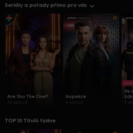
Seriály a pořady přímo pro vás
Každo
Ve 
Are You The One?
Inspekce
zák
32 epizod
8 epizod
3 e
TOP 10 Titulů týdne