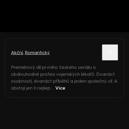
Akční
,
Romantický
Premiérový díl prvního českého seriálu o
obdivuhodné profesi vojenských lékařů. Dvanáct
osobností, dvanáct příběhů a jeden společný cíl. A
obstojí jen ti nejlep ...
Více