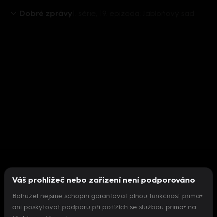
Dobré zprávy
1. série, 19. epizoda: Jabloňový sad
Váš prohlížeč nebo zařízení není podporováno
Bohužel nejsme schopni garantovat plnou funkčnost prima+
ani poskytovat podporu při potížích se službou prima+ na
Nepodařilo se inicializovat přehrávač