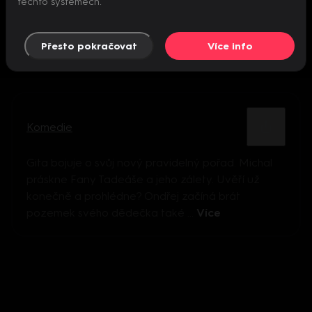
těchto systémech.
Přesto pokračovat
Více info
Komedie
Gita bojuje o svůj nový pravidelný pořad. Michal
práskne Fany Tadeáše a jeho zálety. Uvěří už
konečně a prohlédne? Ondřej začíná brát
pozemek svého dědečka také ...
Více