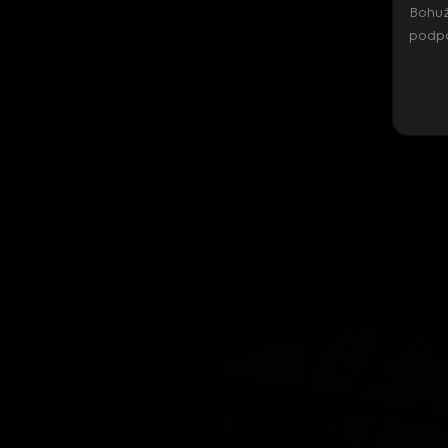
Bohuž
podpo