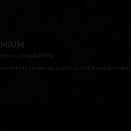
REMIUM
 pro předplatitele.
skejte přístup ke všem epizodám, pořadům a exkluzivním