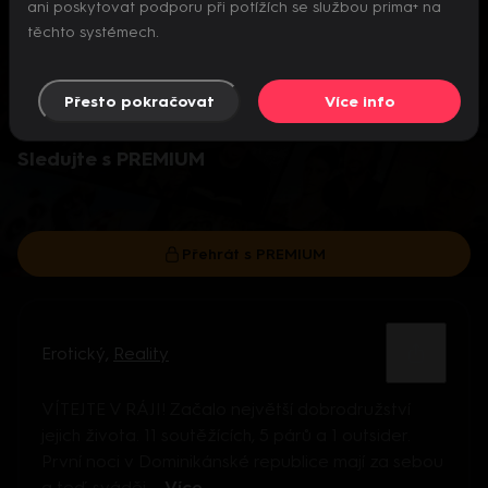
ani poskytovat podporu při potížích se službou prima+ na
těchto systémech.
Přesto pokračovat
Více info
Video je dostupné pouze pro předplatitele.
Sledujte s PREMIUM
Přehrát s PREMIUM
Erotický
,
Reality
VÍTEJTE V RÁJI! Začalo největší dobrodružství
jejich života. 11 soutěžících, 5 párů a 1 outsider.
První noci v Dominikánské republice mají za sebou
a teď sváděj ...
Více