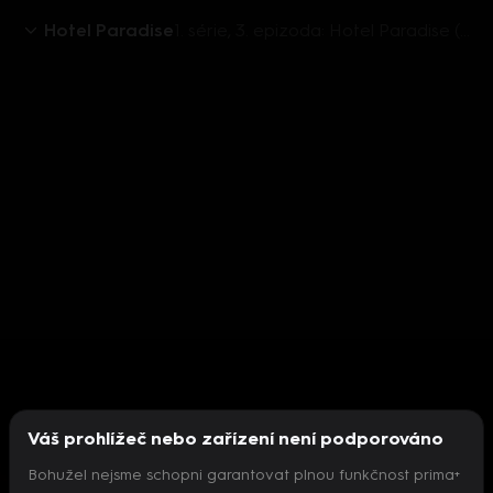
Hotel Paradise
1. série, 3. epizoda: Hotel Paradise (307)
Váš prohlížeč nebo zařízení není podporováno
Bohužel nejsme schopni garantovat plnou funkčnost prima+