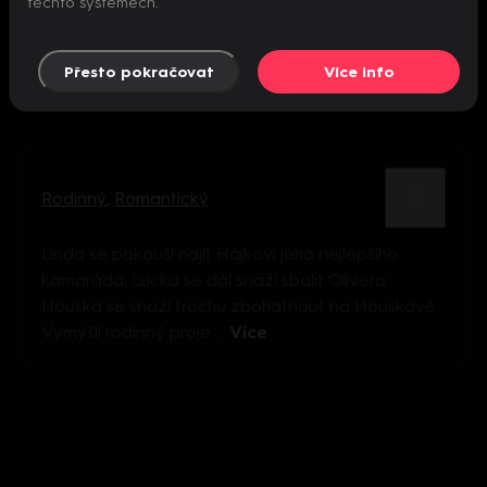
těchto systémech.
Přesto pokračovat
Více info
Rodinný
,
Romantický
Linda se pokouší najít Hájkovi jeho nejlepšího
kamaráda. Lucka se dál snaží sbalit Olivera.
Houska se snaží trochu zbohatnout na Houskové.
Vymýšlí rodinný proje ...
Více