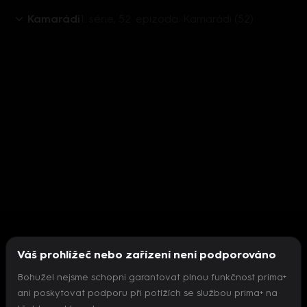
Kamarádi
1. série, 52. epizoda: Kamarádi (52)
Váš prohlížeč nebo zařízení není podporováno
Bohužel nejsme schopni garantovat plnou funkčnost prima+
ani poskytovat podporu při potížích se službou prima+ na
Nepodařilo se inicializovat přehrávač