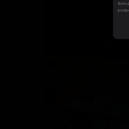
Bohuž
podpo