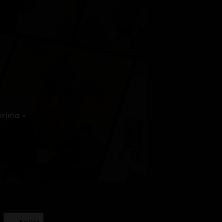
prima