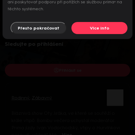
ani poskytovat podporu při potížích se službou prima+ na
těchto systémech.
Přesto pokračovat
Více info
Video je dostupné pouze pro přihlášené uživatele.
Sledujte po přihlášení
Přihlásit se
Rodinný
,
Zábavný
Bláznivá show Oty Jiráka, ve které se soutěží o
krále vtipů. Bombu večera uchystal moderátor
Prima jízdy Ivan Vodochodský, vtipy o Hurvínkovi
posoudí „věčná" Má ...
Více