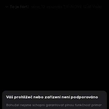
To je fór!
2. série, 12. epizoda: TJF-NOVĚ 12.díl Vodochodský,Štáchová,Urb
Váš prohlížeč nebo zařízení není podporováno
Bohužel nejsme schopni garantovat plnou funkčnost prima+