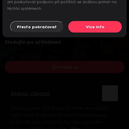
ani poskytovat podporu při potížích se službou prima+ na
těchto systémech.
Přesto pokračovat
Více info
Video je dostupné pouze pro přihlášené uživatele.
Sledujte po přihlášení
Přihlásit se
Rodinný
,
Zábavný
Bláznivá show Oty Jiráka, ve které se soutěží o
krále vtipů. Anekdoty na volné téma posoudí
roztomilá zpěvačka Pet, na vtipy z pustého
ostrova přišel Pavel Bobe ...
Více