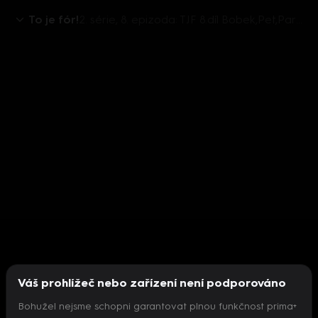
To je fór!
2. série, 8. epizoda: TJF 8.díl Bobek,Pet,Parkanová
Váš prohlížeč nebo zařízení není podporováno
Bohužel nejsme schopni garantovat plnou funkčnost prima+