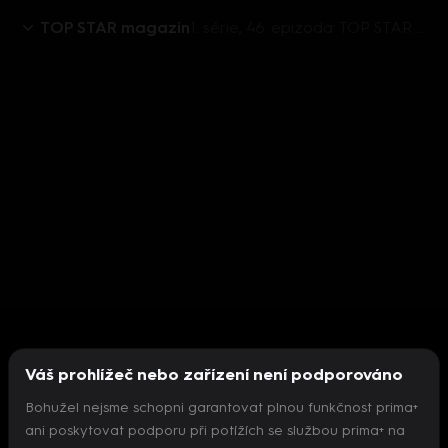
TOP STAR magazín
1. série, 46. epizoda: TOP STAR magazín 2015 (46)
Váš prohlížeč nebo zařízení není podporováno
Bohužel nejsme schopni garantovat plnou funkčnost prima+
ani poskytovat podporu při potížích se službou prima+ na