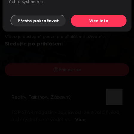
těchto systémech.
Přesto pokračovat
Více info
Video je dostupné pouze pro přihlášené uživatele.
Sledujte po přihlášení
Přihlásit se
Reality
,
Talkshow
,
Zábavný
TOP STAR magazín - zajímavosti ze života hvězd,
o kterých chcete vědět víc...
Více