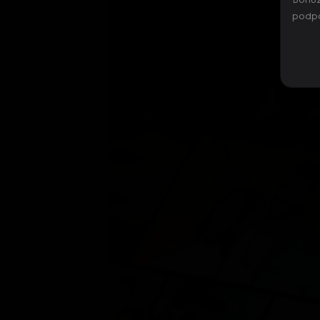
Bohuž
podpo