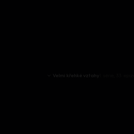
Velmi křehké vztahy
1. série, 33. epi