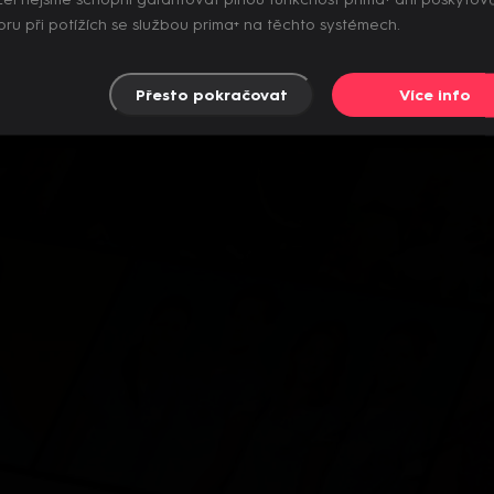
el nejsme schopni garantovat plnou funkčnost prima+ ani poskytov
ru při potížích se službou prima+ na těchto systémech.
Přesto pokračovat
Více info