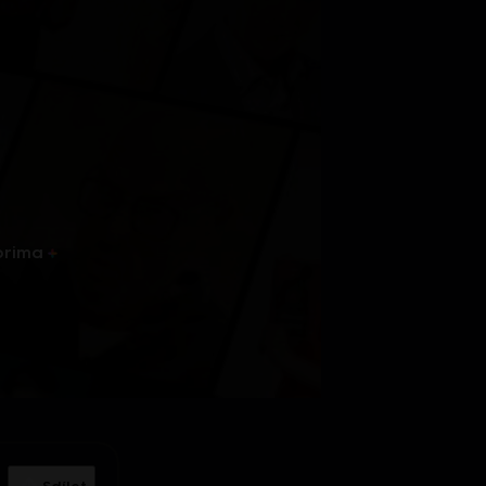
prima