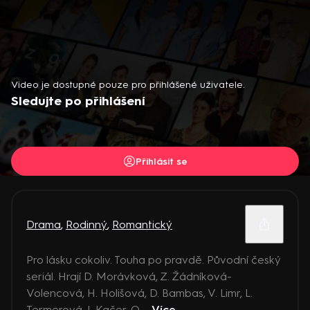
Video je dostupné pouze pro přihlášené uživatele.
Sledujte po přihlášení
Přihlásit se
Drama
,
Rodinný
,
Romantický
Pro lásku cokoliv. Touha po pravdě. Původní český
seriál. Hrají D. Morávková, Z. Žádníková-
Volencová, H. Holišová, D. Bambas, V. Limr, L.
Termerová, J. Kačer, O ...
Více