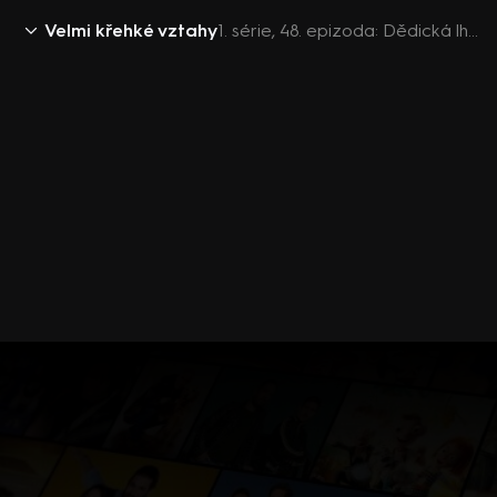
Velmi křehké vztahy
1. série, 48. epizoda: Dědická lhůta