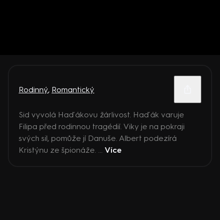
Rodinný
,
Romantický
Sid vyvolá Haďákovu žárlivost. Haďák varuje
Filipa před rodinnou tragédií. Viky je na pokraji
svých sil, pomůže jí Danuše. Albert podezírá
Kristýnu ze špionáže. ...
Více