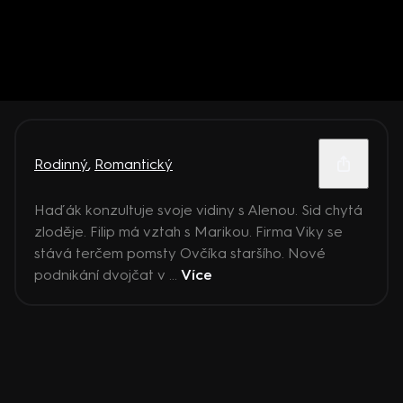
Rodinný
,
Romantický
Haďák konzultuje svoje vidiny s Alenou. Sid chytá
zloděje. Filip má vztah s Marikou. Firma Viky se
stává terčem pomsty Ovčíka staršího. Nové
podnikání dvojčat v ...
Více