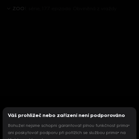
ZOO
1. série, 177. epizoda: Obviněná z vraždy
Váš prohlížeč nebo zařízení není podporováno
Bohužel nejsme schopni garantovat plnou funkčnost prima+
ani poskytovat podporu při potížích se službou prima+ na
Nepodařilo se inicializovat přehrávač