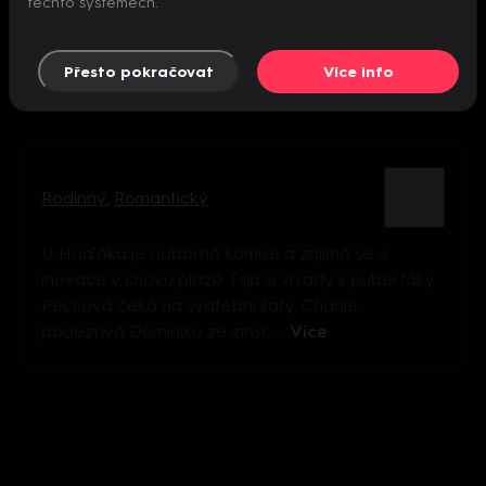
těchto systémech.
Přesto pokračovat
Více info
Rodinný
,
Romantický
U Haďáka je odborná komise a zajímá se o
inovace v chovu plazů. Filip si ví rady s puberťáky.
Pechová čeká na svatební šaty. Charlie
podezřívá Dominiku ze zinsc ...
Více