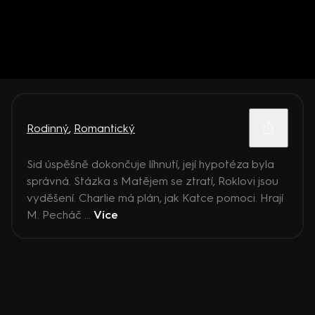
Rodinný
,
Romantický
Sid úspěšně dokončuje líhnutí, její hypotéza byla
správná. Stázka s Matějem se ztratí, Roklovi jsou
vyděšení. Charlie má plán, jak Katce pomoci. Hrají
M. Pecháč ...
Více