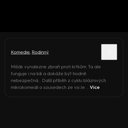
Komedie
,
Rodinný
Mišák vynalezne zbraň proti krtkům. Ta ale
funguje i na lidi a dokáže být hodně
nebezpečná... Další příběh z cyklu bláznivých
mikrokomedií o sousedech ze vsi Je ...
Více